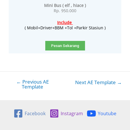
Mini Bus ( elf , hiace )
Rp. 950.000
Include
( Mobil+Driver+BBM +Tol +Parkir Stasiun )
Pesan Sekarang
←
Previous AE
Next AE Template
→
Template
Facebook
Instagram
Youtube